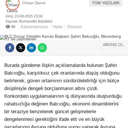
Orhan Demir
TÜM YAZILARI
Hattı
SANAT EDEBIYAT
Giriş: 23-09-2025 15:06
Kaynak: Burhanettin Büyükkol
HABER ARŞIVI
40
Kahramanmaraş
Haber
Ekonomi
Facebook
ABONE OL
Burada gündeme ilişkin açıklamalarda bulunan Şahin
Instagram
Balcıoğlu, karşılıksız çek oranlarında düşüş olduğunu
belirterek, güven ortamının sürdürülebilirliği için bütçe
disipliniyle dengeli borçlanmanın altını çizdi.
Konkordato uygulamalarının iş dünyasında oluşturduğu
rahatsızlığa değinen Balcıoğlu, ekonomi dinamiklerini
bir teraziye benzeterek güncel gelişmelerle
dengelenmesi gerektiğini ifade etti ve en büyük
pazarlarının Avrupa olduğuna vurgu yaparak Avrupa