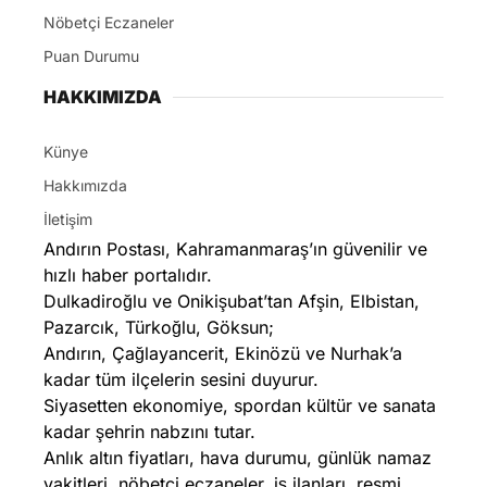
Nöbetçi Eczaneler
Puan Durumu
HAKKIMIZDA
Künye
Hakkımızda
İletişim
Andırın Postası, Kahramanmaraş’ın güvenilir ve
hızlı haber portalıdır.
Dulkadiroğlu ve Onikişubat’tan Afşin, Elbistan,
Pazarcık, Türkoğlu, Göksun;
Andırın, Çağlayancerit, Ekinözü ve Nurhak’a
kadar tüm ilçelerin sesini duyurur.
Siyasetten ekonomiye, spordan kültür ve sanata
kadar şehrin nabzını tutar.
Anlık altın fiyatları, hava durumu, günlük namaz
vakitleri, nöbetçi eczaneler, iş ilanları, resmi