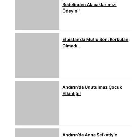
Bedelinden Alacaklarımızı
Ödeyin!”
Elbistan’da Mutlu Son: Korkulan
Olmadı!
Andırın’da Unutulmaz Çocuk
Etkinliği!
Andırın’da Anne Şefkatiyle