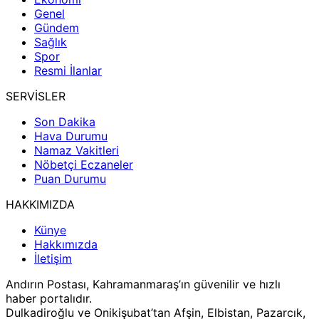
Genel
Gündem
Sağlık
Spor
Resmi İlanlar
SERVİSLER
Son Dakika
Hava Durumu
Namaz Vakitleri
Nöbetçi Eczaneler
Puan Durumu
HAKKIMIZDA
Künye
Hakkımızda
İletişim
Andırın Postası, Kahramanmaraş’ın güvenilir ve hızlı
haber portalıdır.
Dulkadiroğlu ve Onikişubat’tan Afşin, Elbistan, Pazarcık,