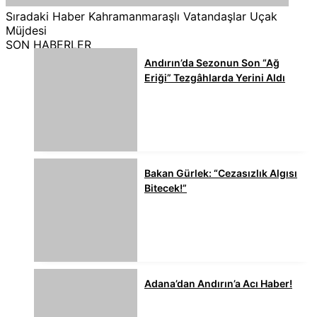
Sıradaki Haber
Kahramanmaraşlı Vatandaşlar Uçak
Müjdesi
SON HABERLER
Andırın’da Sezonun Son “Ağ
Eriği” Tezgâhlarda Yerini Aldı
Bakan Gürlek: “Cezasızlık Algısı
Bitecek!”
Adana’dan Andırın’a Acı Haber!