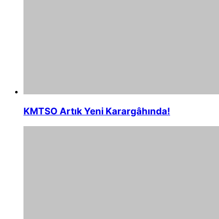
KMTSO Artık Yeni Karargâhında!