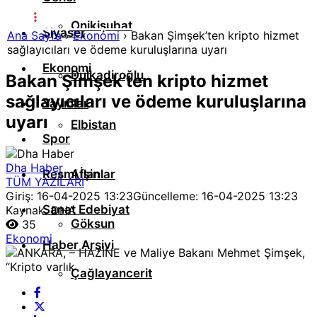
Onikişubat
Siyaset
Ana Sayfa
›
Ekonomi
›
Bakan Şimşek’ten kripto hizmet
sağlayıcıları ve ödeme kuruluşlarına uyarı
Ekonomi
Dulkadiroğlu
Bakan Şimşek’ten kripto hizmet
sağlayıcıları ve ödeme kuruluşlarına
Yayınlar
uyarı
Elbistan
Spor
Dha Haber
Resmi İlanlar
Afşin
TÜM YAZILARI
Giriş: 16-04-2025 13:23
Güncelleme: 16-04-2025 13:23
Sanat Edebiyat
Kaynak: DHA
Göksun
35
Ekonomi
Haber Arşivi
Çağlayancerit