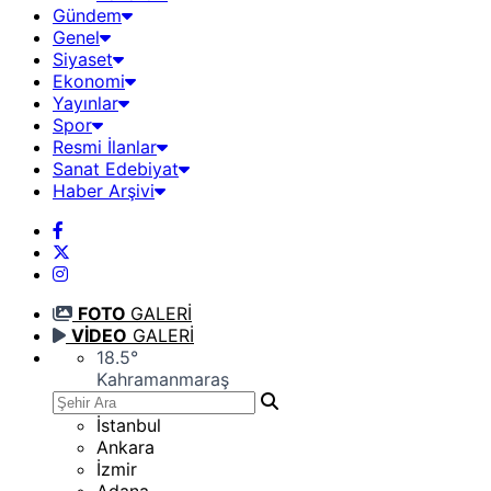
Gündem
Genel
Siyaset
Ekonomi
Yayınlar
Spor
Resmi İlanlar
Sanat Edebiyat
Haber Arşivi
FOTO
GALERİ
VİDEO
GALERİ
18.5
°
Kahramanmaraş
İstanbul
Ankara
İzmir