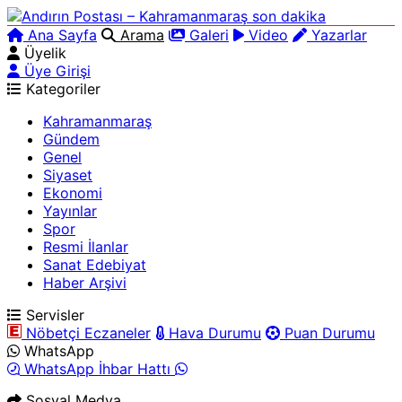
Ana Sayfa
Arama
Galeri
Video
Yazarlar
Üyelik
Üye Girişi
Kategoriler
Kahramanmaraş
Gündem
Genel
Siyaset
Ekonomi
Yayınlar
Spor
Resmi İlanlar
Sanat Edebiyat
Haber Arşivi
Servisler
Nöbetçi Eczaneler
Hava Durumu
Puan Durumu
WhatsApp
WhatsApp İhbar Hattı
Sosyal Medya