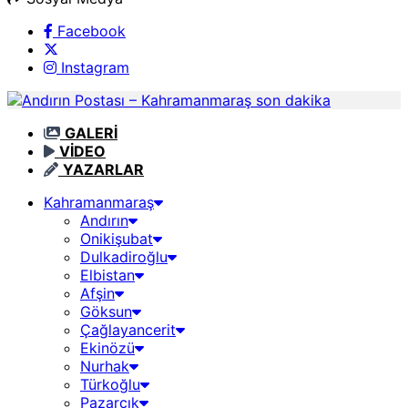
Facebook
Instagram
GALERİ
VİDEO
YAZARLAR
Kahramanmaraş
Andırın
Onikişubat
Dulkadiroğlu
Elbistan
Afşin
Göksun
Çağlayancerit
Ekinözü
Nurhak
Türkoğlu
Pazarcık