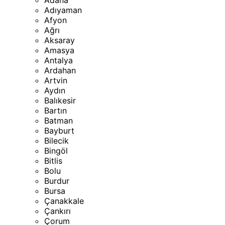
Adana
Adıyaman
Afyon
Ağrı
Aksaray
Amasya
Antalya
Ardahan
Artvin
Aydın
Balıkesir
Bartın
Batman
Bayburt
Bilecik
Bingöl
Bitlis
Bolu
Burdur
Bursa
Çanakkale
Çankırı
Çorum