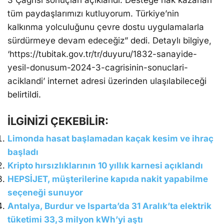
3 Çağrısı sonuçları açıklandı. Desteğe hak kazanan
tüm paydaşlarımızı kutluyorum. Türkiye’nin
kalkınma yolculuğunu çevre dostu uygulamalarla
sürdürmeye devam edeceğiz” dedi. Detaylı bilgiye,
‘https://tubitak.gov.tr/tr/duyuru/1832-sanayide-
yesil-donusum-2024-3-cagrisinin-sonuclari-
aciklandi’ internet adresi üzerinden ulaşılabileceği
belirtildi.
İLGİNİZİ ÇEKEBİLİR:
Limonda hasat başlamadan kaçak kesim ve ihraç
başladı
Kripto hırsızlıklarının 10 yıllık karnesi açıklandı
HEPSİJET, müşterilerine kapıda nakit yapabilme
seçeneği sunuyor
Antalya, Burdur ve Isparta’da 31 Aralık’ta elektrik
tüketimi 33,3 milyon kWh’yi aştı