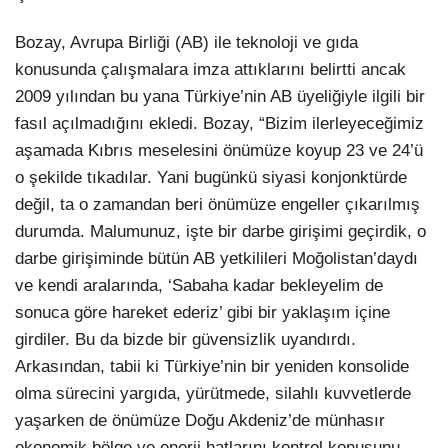
Bozay, Avrupa Birliği (AB) ile teknoloji ve gıda
konusunda çalışmalara imza attıklarını belirtti ancak
2009 yılından bu yana Türkiye’nin AB üyeliğiyle ilgili bir
fasıl açılmadığını ekledi. Bozay, “Bizim ilerleyeceğimiz
aşamada Kıbrıs meselesini önümüze koyup 23 ve 24’ü
o şekilde tıkadılar. Yani bugünkü siyasi konjonktürde
değil, ta o zamandan beri önümüze engeller çıkarılmış
durumda. Malumunuz, işte bir darbe girişimi geçirdik, o
darbe girişiminde bütün AB yetkilileri Moğolistan’daydı
ve kendi aralarında, ‘Sabaha kadar bekleyelim de
sonuca göre hareket ederiz’ gibi bir yaklaşım içine
girdiler. Bu da bizde bir güvensizlik uyandırdı.
Arkasından, tabii ki Türkiye’nin bir yeniden konsolide
olma sürecini yargıda, yürütmede, silahlı kuvvetlerde
yaşarken de önümüze Doğu Akdeniz’de münhasır
ekonomik bölge ve enerji hatlarını kontrol konusunu