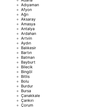
Adana
Adıyaman
Afyon
Ağrı
Aksaray
Amasya
Antalya
Ardahan
Artvin
Aydın
Balıkesir
Bartın
Batman
Bayburt
Bilecik
Bingöl
Bitlis
Bolu
Burdur
Bursa
Çanakkale
Çankırı
Çorum