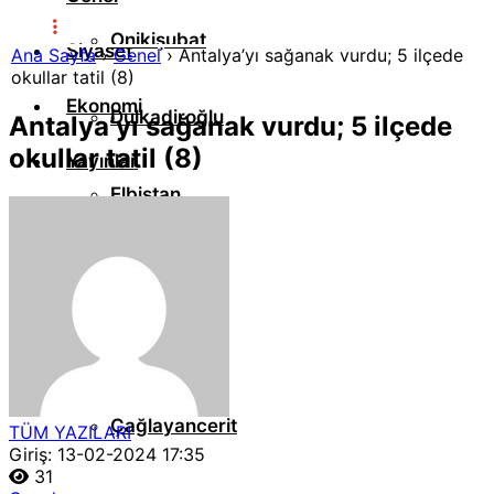
Onikişubat
Siyaset
Ana Sayfa
›
Genel
›
Antalya’yı sağanak vurdu; 5 ilçede
okullar tatil (8)
Ekonomi
Dulkadiroğlu
Antalya’yı sağanak vurdu; 5 ilçede
okullar tatil (8)
Yayınlar
Elbistan
Spor
Resmi İlanlar
Afşin
Sanat Edebiyat
Göksun
Haber Arşivi
Çağlayancerit
TÜM YAZILARI
Giriş: 13-02-2024 17:35
31