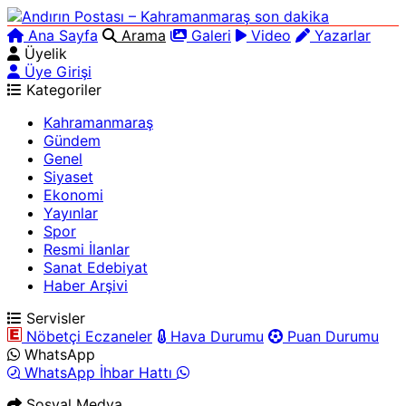
Ana Sayfa
Arama
Galeri
Video
Yazarlar
Üyelik
Üye Girişi
Kategoriler
Kahramanmaraş
Gündem
Genel
Siyaset
Ekonomi
Yayınlar
Spor
Resmi İlanlar
Sanat Edebiyat
Haber Arşivi
Servisler
Nöbetçi Eczaneler
Hava Durumu
Puan Durumu
WhatsApp
WhatsApp İhbar Hattı
Sosyal Medya