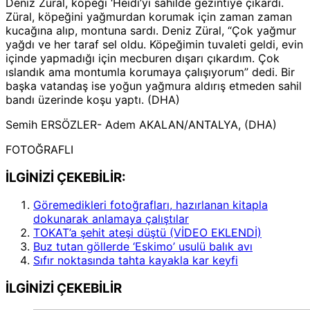
Deniz Züral, köpeği ‘Heidi’yi sahilde gezintiye çıkardı.
Züral, köpeğini yağmurdan korumak için zaman zaman
kucağına alıp, montuna sardı. Deniz Züral, “Çok yağmur
yağdı ve her taraf sel oldu. Köpeğimin tuvaleti geldi, evin
içinde yapmadığı için mecburen dışarı çıkardım. Çok
ıslandık ama montumla korumaya çalışıyorum” dedi. Bir
başka vatandaş ise yoğun yağmura aldırış etmeden sahil
bandı üzerinde koşu yaptı. (DHA)
Semih ERSÖZLER- Adem AKALAN/ANTALYA, (DHA)
FOTOĞRAFLI
İLGİNİZİ ÇEKEBİLİR:
Göremedikleri fotoğrafları, hazırlanan kitapla
dokunarak anlamaya çalıştılar
TOKAT’a şehit ateşi düştü (VİDEO EKLENDİ)
Buz tutan göllerde ‘Eskimo’ usulü balık avı
Sıfır noktasında tahta kayakla kar keyfi
İLGİNİZİ
ÇEKEBİLİR