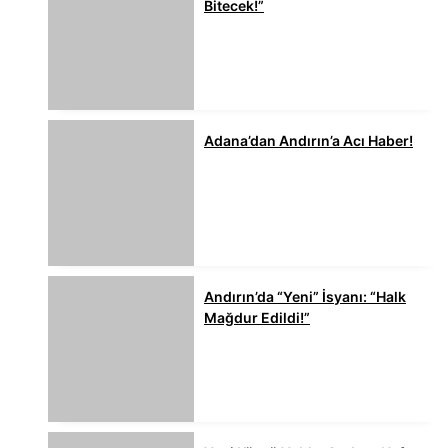
Bitecek!”
Adana’dan Andırın’a Acı Haber!
Andırın’da “Yeni” İsyanı: “Halk
Mağdur Edildi!”