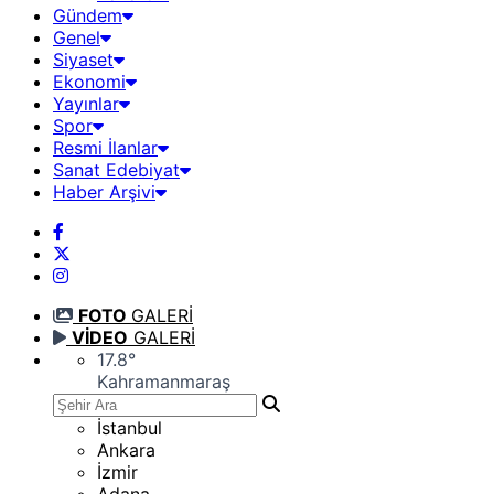
Gündem
Genel
Siyaset
Ekonomi
Yayınlar
Spor
Resmi İlanlar
Sanat Edebiyat
Haber Arşivi
FOTO
GALERİ
VİDEO
GALERİ
17.8
°
Kahramanmaraş
İstanbul
Ankara
İzmir