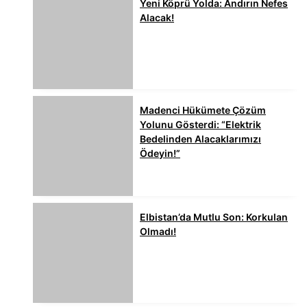
Yeni Köprü Yolda: Andırın Nefes
Alacak!
Madenci Hükümete Çözüm
Yolunu Gösterdi: “Elektrik
Bedelinden Alacaklarımızı
Ödeyin!”
Elbistan’da Mutlu Son: Korkulan
Olmadı!