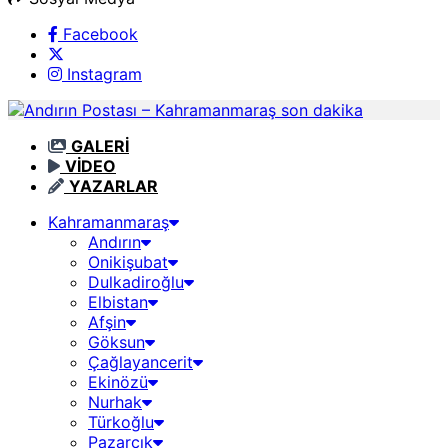
Facebook
Instagram
GALERİ
VİDEO
YAZARLAR
Kahramanmaraş
Andırın
Onikişubat
Dulkadiroğlu
Elbistan
Afşin
Göksun
Çağlayancerit
Ekinözü
Nurhak
Türkoğlu
Pazarcık