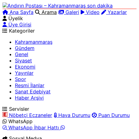
Ana Sayfa
Arama
Galeri
Video
Yazarlar
Üyelik
Üye Girişi
Kategoriler
Kahramanmaraş
Gündem
Genel
Siyaset
Ekonomi
Yayınlar
Spor
Resmi İlanlar
Sanat Edebiyat
Haber Arşivi
Servisler
Nöbetçi Eczaneler
Hava Durumu
Puan Durumu
WhatsApp
WhatsApp İhbar Hattı
Sosyal Medya