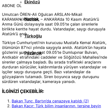
Ekinözü
ABONE OL
Umutcan ÖREN-Ali Oğulcan ARSLAN-Mikail
Nurhak
KARAMAN/ANKARA, – ANKARA’da 10 Kasım Atatürk’ü
Anma Günü dolayısıyla saat 09.05’te çalan sirenlerle
birlikte kentte hayat durdu. Vatandaşlar, saygı duruşuyla
Atatürk’ü andı.
Türkoğlu
Türkiye Cumhuriyeti’nin kurucusu Mustafa Kemal Atatürk,
ölümünün 87’nci yılında saygıyla anıldı. Atatürk’ün hayata
gözlerini yumduğu saat 09.05’te Dumlupınar Bulvarı,
Pazarcık
Anıtkabir etrafındaki caddeler ve Söğütözü Mahallesi’nde
sirenler çalmaya başladı. Bu sırada trafikteki araçlarını
durduran sürücüler, kaldırımlarda yürüyen vatandaşlar ve
işçiler saygı duruşuna geçti. Bazı vatandaşlar da
gözyaşlarını tutamadı. Siren boyunca saygı duruşunu
sürdüren vatandaşlar, kameraya yansıdı.
İLGİNİZİ ÇEKEBİLİR:
Bakan Tunç, Bartın’da cenazeye katıldı (2)
Bakan Kacır: Türk bilim insanlarının, tersine beyin