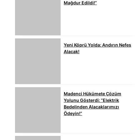
Mağdur Edildi!”
Yeni Köprü Yolda: Andırın Nefes
Alacak!
Madenci Hükümete Çözüm
Yolunu Gösterdi: “Elektrik
Bedelinden Alacaklarımızı
Ödeyin!”