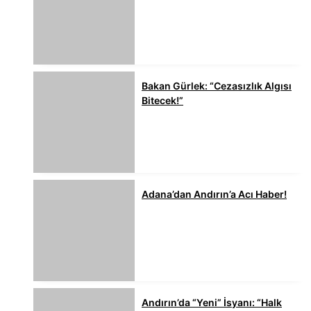
Bakan Gürlek: “Cezasızlık Algısı
Bitecek!”
Adana’dan Andırın’a Acı Haber!
Andırın’da “Yeni” İsyanı: “Halk