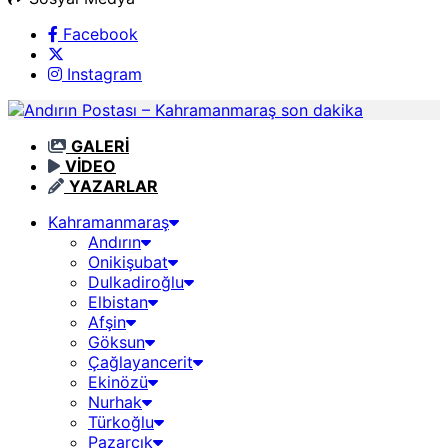
Facebook
Instagram
GALERİ
VİDEO
YAZARLAR
Kahramanmaraş
Andırın
Onikişubat
Dulkadiroğlu
Elbistan
Afşin
Göksun
Çağlayancerit
Ekinözü
Nurhak
Türkoğlu
Pazarcık