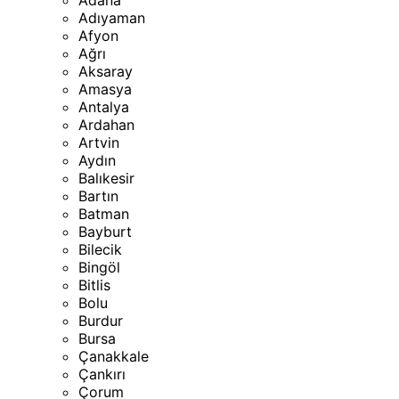
Adana
Adıyaman
Afyon
Ağrı
Aksaray
Amasya
Antalya
Ardahan
Artvin
Aydın
Balıkesir
Bartın
Batman
Bayburt
Bilecik
Bingöl
Bitlis
Bolu
Burdur
Bursa
Çanakkale
Çankırı
Çorum