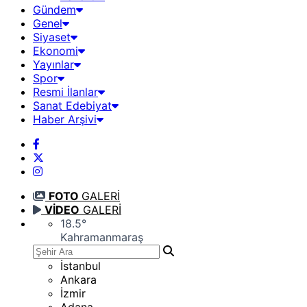
Gündem
Genel
Siyaset
Ekonomi
Yayınlar
Spor
Resmi İlanlar
Sanat Edebiyat
Haber Arşivi
FOTO
GALERİ
VİDEO
GALERİ
18.5
°
Kahramanmaraş
İstanbul
Ankara
İzmir