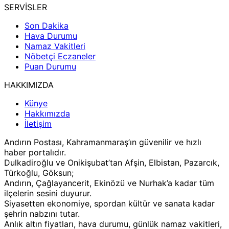
SERVİSLER
Son Dakika
Hava Durumu
Namaz Vakitleri
Nöbetçi Eczaneler
Puan Durumu
HAKKIMIZDA
Künye
Hakkımızda
İletişim
Andırın Postası, Kahramanmaraş’ın güvenilir ve hızlı
haber portalıdır.
Dulkadiroğlu ve Onikişubat’tan Afşin, Elbistan, Pazarcık,
Türkoğlu, Göksun;
Andırın, Çağlayancerit, Ekinözü ve Nurhak’a kadar tüm
ilçelerin sesini duyurur.
Siyasetten ekonomiye, spordan kültür ve sanata kadar
şehrin nabzını tutar.
Anlık altın fiyatları, hava durumu, günlük namaz vakitleri,