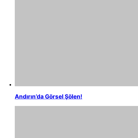
Andırın’da Görsel Şölen!