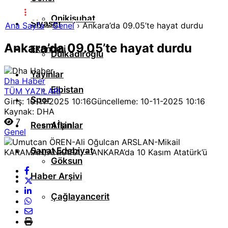
Onikişubat
Siyaset
Ana Sayfa
›
Genel
›
Ankara’da 09.05’te hayat durdu
Ankara’da 09.05’te hayat durdu
Ekonomi
Dulkadiroğlu
Yayınlar
Dha Haber
Elbistan
TÜM YAZILARI
Spor
Giriş: 10-11-2025 10:16
Güncelleme: 10-11-2025 10:16
Kaynak: DHA
7
Resmi İlanlar
Afşin
Genel
Sanat Edebiyat
Göksun
Haber Arşivi
Çağlayancerit