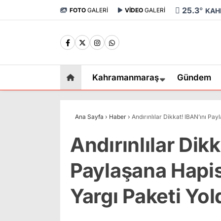
25.3
°
FOTO
GALERİ
VİDEO
GALERİ
KAH
Kahramanmaraş
Gündem
Ana Sayfa
›
Haber
›
Andırınlılar Dikkat! IBAN’ını Pa
Andırınlılar Dikk
Paylaşana Hapis
Yargı Paketi Yol