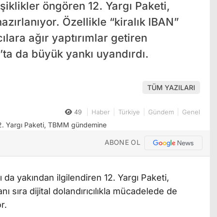
iklikler öngören 12. Yargı Paketi,
rlanıyor. Özellikle “kiralık IBAN”
ılara ağır yaptırımlar getiren
a da büyük yankı uyandırdı.
TÜM YAZILARI
49
Haber
Türkiye
Gündem
Genel
ABONE OL
da yakından ilgilendiren 12. Yargı Paketi,
nı sıra dijital dolandırıcılıkla mücadelede de
r.