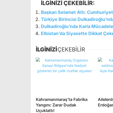
İLGİNİZİ ÇEKEBİLİR:
Başkan Selamet Atlı: Cumhuriyet’i
Türkiye Birincisi Dulkadiroğlu’nd
Dulkadiroğlu’nda Karla Mücadele
Elbistan’da Siyasette Dikkat Çek
İLGİNİZİ
ÇEKEBİLİR
Kahramanmaraş’ta Fabrika
Aileler
Yangını: Zarar Dudak
Erdoğan
Uçuklattı!