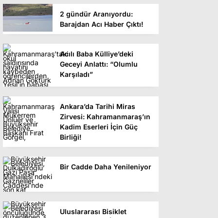
2 gündür Aranıyordu:
Barajdan Acı Haber Çıktı!
Acılı Baba Külliye’deki
Geceyi Anlattı: “Olumlu
Karşıladı”
Ankara’da Tarihi Miras
Zirvesi: Kahramanmaraş’ın
Kadim Eserleri İçin Güç
Birliği!
Bir Cadde Daha Yenileniyor
Uluslararası Bisiklet