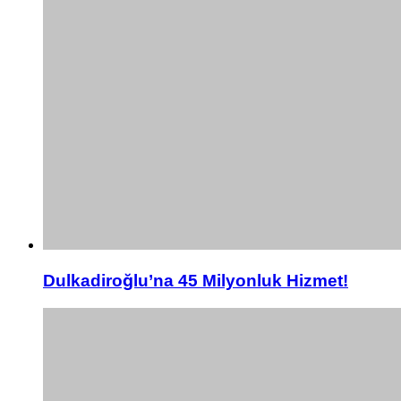
Dulkadiroğlu’na 45 Milyonluk Hizmet!