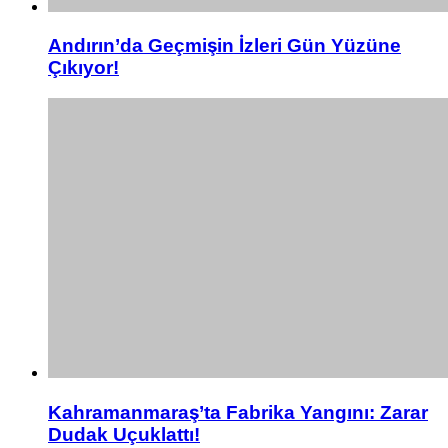
Andırın’da Geçmişin İzleri Gün Yüzüne
Çıkıyor!
Kahramanmaraş’ta Fabrika Yangını: Zarar
Dudak Uçuklattı!