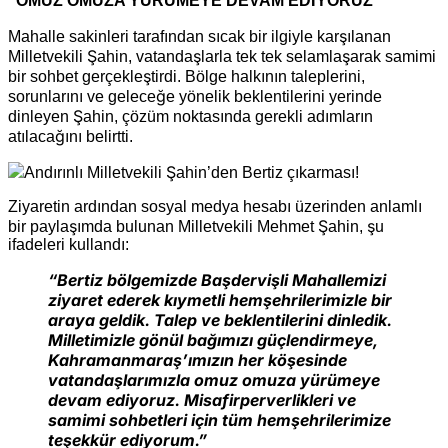
“OMUZ OMUZA YÜRÜMEYE DEVAM EDİYORUZ”
Mahalle sakinleri tarafından sıcak bir ilgiyle karşılanan
Milletvekili Şahin, vatandaşlarla tek tek selamlaşarak samimi
bir sohbet gerçekleştirdi. Bölge halkının taleplerini,
sorunlarını ve geleceğe yönelik beklentilerini yerinde
dinleyen Şahin, çözüm noktasında gerekli adımların
atılacağını belirtti.
Ziyaretin ardından sosyal medya hesabı üzerinden anlamlı
bir paylaşımda bulunan Milletvekili Mehmet Şahin, şu
ifadeleri kullandı:
“Bertiz bölgemizde Başdervişli Mahallemizi
ziyaret ederek kıymetli hemşehrilerimizle bir
araya geldik. Talep ve beklentilerini dinledik.
Milletimizle gönül bağımızı güçlendirmeye,
Kahramanmaraş’ımızın her köşesinde
vatandaşlarımızla omuz omuza yürümeye
devam ediyoruz. Misafirperverlikleri ve
samimi sohbetleri için tüm hemşehrilerimize
teşekkür ediyorum.”