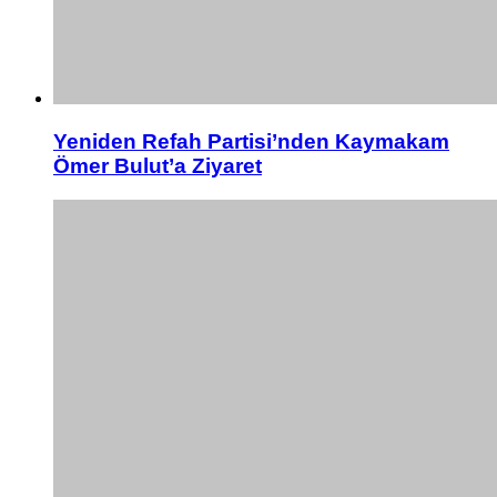
Yeniden Refah Partisi’nden Kaymakam
Ömer Bulut’a Ziyaret