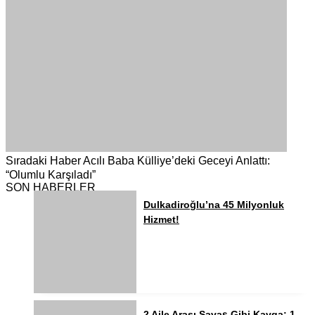
Sıradaki Haber
Acılı Baba Külliye’deki Geceyi Anlattı:
“Olumlu Karşıladı”
SON HABERLER
Dulkadiroğlu’na 45 Milyonluk
Hizmet!
2 Aile Arası Savaş Gibi Kavga: 1