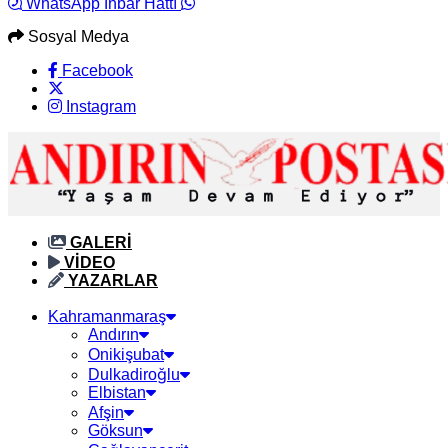
WhatsApp İhbar Hattı
Sosyal Medya
Facebook
Instagram
GALERİ
VİDEO
YAZARLAR
Kahramanmaraş
Andırın
Onikişubat
Dulkadiroğlu
Elbistan
Afşin
Göksun