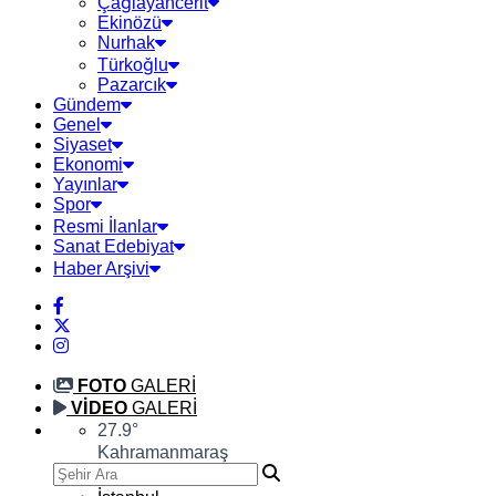
Çağlayancerit
Ekinözü
Nurhak
Türkoğlu
Pazarcık
Gündem
Genel
Siyaset
Ekonomi
Yayınlar
Spor
Resmi İlanlar
Sanat Edebiyat
Haber Arşivi
FOTO
GALERİ
VİDEO
GALERİ
27.9
°
Kahramanmaraş