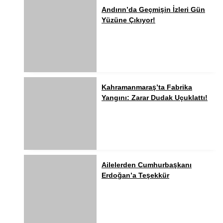
Andırın’da Geçmişin İzleri Gün
Yüzüne Çıkıyor!
Kahramanmaraş’ta Fabrika
Yangını: Zarar Dudak Uçuklattı!
Ailelerden Cumhurbaşkanı
Erdoğan’a Teşekkür