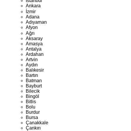
İstanbul
Ankara
İzmir
Adana
Adıyaman
Afyon
Ağrı
Aksaray
Amasya
Antalya
Ardahan
Artvin
Aydın
Balıkesir
Bartın
Batman
Bayburt
Bilecik
Bingöl
Bitlis
Bolu
Burdur
Bursa
Çanakkale
Çankırı