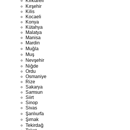
Kırklareli
Kırşehir
Kilis
Kocaeli
Konya
Kütahya
Malatya
Manisa
Mardin
Muğla
Muş
Nevşehir
Niğde
Ordu
Osmaniye
Rize
Sakarya
Samsun
Siirt
Sinop
Sivas
Şanlıurfa
Şırnak
Tekirdağ