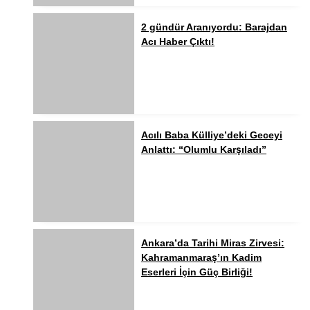
2 gündür Aranıyordu: Barajdan
Acı Haber Çıktı!
Acılı Baba Külliye’deki Geceyi
Anlattı: “Olumlu Karşıladı”
Ankara’da Tarihi Miras Zirvesi:
Kahramanmaraş’ın Kadim
Eserleri İçin Güç Birliği!