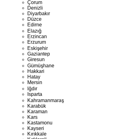
Çorum
Denizli
Diyarbakır
Düzce
Edirne
Elazığ
Erzincan
Erzurum
Eskişehir
Gaziantep
Giresun
Gümüşhane
Hakkari
Hatay
Mersin
Iğdır
Isparta
Kahramanmaraş
Karabük
Karaman
Kars
Kastamonu
Kayseri
Kırıkkale