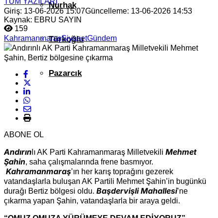
TÜM YAZILARI
Nurhak
Giriş: 13-06-2026 15:07
Güncelleme: 13-06-2026 14:53
Kaynak: EBRU SAYIN
159
Kahramanmaraş
Siyaset
Gündem
Türkoğlu
Pazarcık
ABONE OL
Andırın
Mehmet
lı AK Parti Kahramanmaraş Milletvekili
Şahin
, saha çalışmalarında frene basmıyor.
Kahramanmaraş
’ın her karış toprağını gezerek
vatandaşlarla buluşan AK Partili Mehmet Şahin’in bugünkü
Başdervişli Mahallesi
durağı Bertiz bölgesi oldu.
’ne
çıkarma yapan Şahin, vatandaşlarla bir araya geldi.