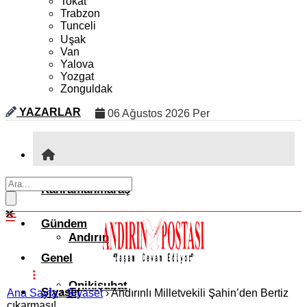
Tokat
Trabzon
Tunceli
Uşak
Van
Yalova
Yozgat
Zonguldak
YAZARLAR
06 Ağustos 2026 Per
Kahramanmaraş
Gündem
Andırın
Genel
Onikişubat
Siyaset
Ana Sayfa
›
Siyaset
›
Andırınlı Milletvekili Şahin’den Bertiz
çıkarması!