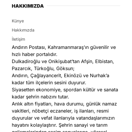
HAKKIMIZDA
Künye
Hakkımızda
İletişim
Andırın Postası, Kahramanmaraş’ın güvenilir ve
hızlı haber portalıdır.
Dulkadiroğlu ve Onikişubat’tan Afşin, Elbistan,
Pazarcık, Türkoğlu, Göksun;
Andırın, Çağlayancerit, Ekinözü ve Nurhak’a
kadar tüm ilçelerin sesini duyurur.
Siyasetten ekonomiye, spordan kültür ve sanata
kadar şehrin nabzını tutar.
Anlık altın fiyatları, hava durumu, günlük namaz
vakitleri, nöbetçi eczaneler, iş ilanları, resmi
duyurular ve vefat ilanlarıyla vatandaşlarımızın
hayatını kolaylaştırır. Şehrin sanayi ve tarım
gelişmelerinden seçim sonuçlarına, yöresel