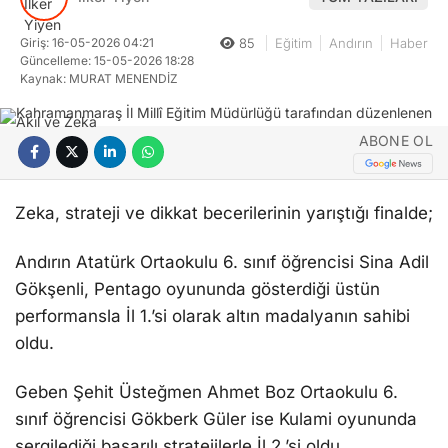
Giriş: 16-05-2026 04:21
85
Eğitim
Andırın
Haber
Güncelleme: 15-05-2026 18:28
Kaynak: MURAT MENENDİZ
ABONE OL
Zeka, strateji ve dikkat becerilerinin yarıştığı finalde;
Andırın Atatürk Ortaokulu 6. sınıf öğrencisi Sina Adil
Gökşenli, Pentago oyununda gösterdiği üstün
performansla İl 1.’si olarak altın madalyanın sahibi
oldu.
Geben Şehit Üsteğmen Ahmet Boz Ortaokulu 6.
sınıf öğrencisi Gökberk Güler ise Kulami oyununda
sergilediği başarılı stratejilerle İl 2.’si oldu.