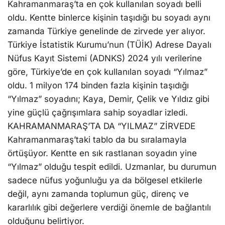
Kahramanmaraş’ta en çok kullanılan soyadı belli
oldu. Kentte binlerce kişinin taşıdığı bu soyadı aynı
zamanda Türkiye genelinde de zirvede yer alıyor.
Türkiye İstatistik Kurumu’nun (TÜİK) Adrese Dayalı
Nüfus Kayıt Sistemi (ADNKS) 2024 yılı verilerine
göre, Türkiye’de en çok kullanılan soyadı “Yılmaz”
oldu. 1 milyon 174 binden fazla kişinin taşıdığı
“Yılmaz” soyadını; Kaya, Demir, Çelik ve Yıldız gibi
yine güçlü çağrışımlara sahip soyadlar izledi.
KAHRAMANMARAŞ’TA DA “YILMAZ” ZİRVEDE
Kahramanmaraş’taki tablo da bu sıralamayla
örtüşüyor. Kentte en sık rastlanan soyadın yine
“Yılmaz” olduğu tespit edildi. Uzmanlar, bu durumun
sadece nüfus yoğunluğu ya da bölgesel etkilerle
değil, aynı zamanda toplumun güç, direnç ve
kararlılık gibi değerlere verdiği önemle de bağlantılı
olduğunu belirtiyor.