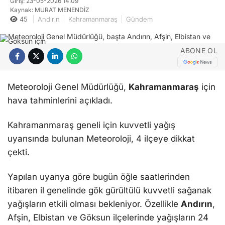
Giriş: 23-05-2026 14:09
Kaynak: MURAT MENENDİZ
45
Andırın
Kahramanmaraş
Gündem
ABONE OL
Meteoroloji Genel Müdürlüğü,
Kahramanmaraş
için
hava tahminlerini açıkladı.
Kahramanmaraş geneli için kuvvetli yağış
uyarısında bulunan Meteoroloji, 4 ilçeye dikkat
çekti.
Yapılan uyarıya göre bugün öğle saatlerinden
itibaren il genelinde gök gürültülü kuvvetli sağanak
yağışların etkili olması bekleniyor. Özellikle
Andırın
,
Afşin, Elbistan ve Göksun ilçelerinde yağışların 24