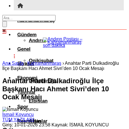
Kahramanmaraş
Gündem
Andırın
Genel
Onikişubat
Ana Sayfa
Siyaset
›
Kahramanmaraş
›
Anahtar Parti Dulkadiroğlu
İlçe Başkanı Hacı Ahmet Sivri’den 10 Ocak Mesajı
Ekonomi
Anahtar Parti Dulkadiroğlu İlçe
Dulkadiroğlu
Başkanı Hacı Ahmet Sivri’den 10
Yayınlar
Ocak Mesajı
Elbistan
Spor
İsmail Koyuncu
TÜM YAZILARI
Resmi İlanlar
Afşin
Giriş: 10-01-2026 23:58
Kaynak: İSMAİL KOYUNCU