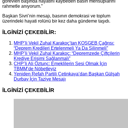
görevleri başında hayatını kaybeden basın mensuplarını
rahmetle anıyorum.”
Başkan Sivri’nin mesajı, basının demokrasi ve toplum
üzerindeki hayati rolünü bir kez daha gündeme taşıdı.
İLGİNİZİ ÇEKEBİLİR:
MHP’li Vekil Zuhal Karakoç’tan KOSGEB Çağrısı:
“Deprem Kredileri Ertelenmeli Ya Da Silinmeli”
MHP’li Vekil Zuhal Karakoç: “Depremzede Çiftçilerin
Krediye Erişimi Sağlanmalı”
CHP’li Ali Öztunç: Emeklilerin Sesi Olmak İçin
TBMM’de Nöbetteyiz
Yeniden Refah Partili Çetinkaya’dan Başkan Gülşah
Durbay İçin Taziye Mesajı
İLGİNİZİ
ÇEKEBİLİR