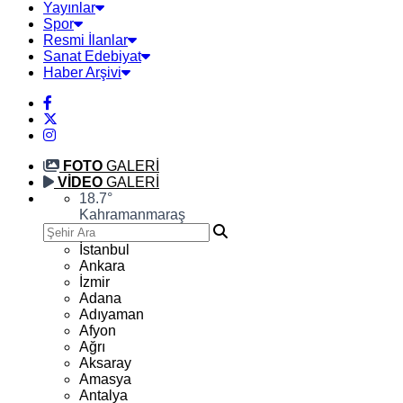
Yayınlar
Spor
Resmi İlanlar
Sanat Edebiyat
Haber Arşivi
FOTO
GALERİ
VİDEO
GALERİ
18.7
°
Kahramanmaraş
İstanbul
Ankara
İzmir
Adana
Adıyaman
Afyon
Ağrı
Aksaray
Amasya
Antalya