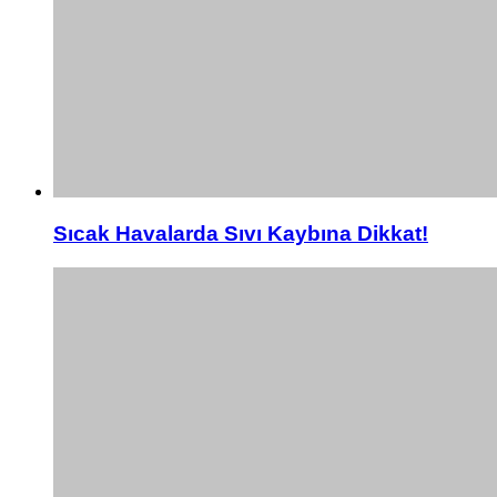
Sıcak Havalarda Sıvı Kaybına Dikkat!