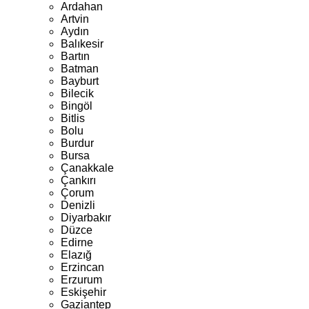
Ardahan
Artvin
Aydın
Balıkesir
Bartın
Batman
Bayburt
Bilecik
Bingöl
Bitlis
Bolu
Burdur
Bursa
Çanakkale
Çankırı
Çorum
Denizli
Diyarbakır
Düzce
Edirne
Elazığ
Erzincan
Erzurum
Eskişehir
Gaziantep