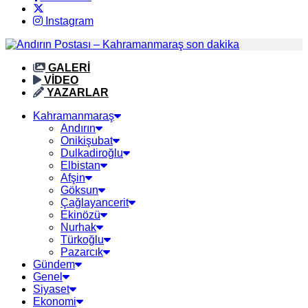
Instagram
GALERİ
VİDEO
YAZARLAR
Kahramanmaraş
Andırın
Onikişubat
Dulkadiroğlu
Elbistan
Afşin
Göksun
Çağlayancerit
Ekinözü
Nurhak
Türkoğlu
Pazarcık
Gündem
Genel
Siyaset
Ekonomi