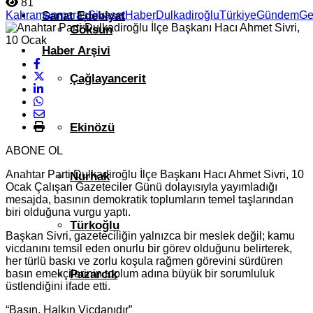
81
Kahramanmaraş
Siyaset
Haber
Dulkadiroğlu
Türkiye
Gündem
Ge
Sanat Edebiyat
Göksun
Haber Arşivi
Çağlayancerit
Ekinözü
ABONE OL
Anahtar Parti Dulkadiroğlu İlçe Başkanı Hacı Ahmet Sivri, 10
Nurhak
Ocak Çalışan Gazeteciler Günü dolayısıyla yayımladığı
mesajda, basının demokratik toplumların temel taşlarından
biri olduğuna vurgu yaptı.
Türkoğlu
Başkan Sivri, gazeteciliğin yalnızca bir meslek değil; kamu
vicdanını temsil eden onurlu bir görev olduğunu belirterek,
her türlü baskı ve zorlu koşula rağmen görevini sürdüren
basın emekçilerinin toplum adına büyük bir sorumluluk
Pazarcık
üstlendiğini ifade etti.
“Basın, Halkın Vicdanıdır”