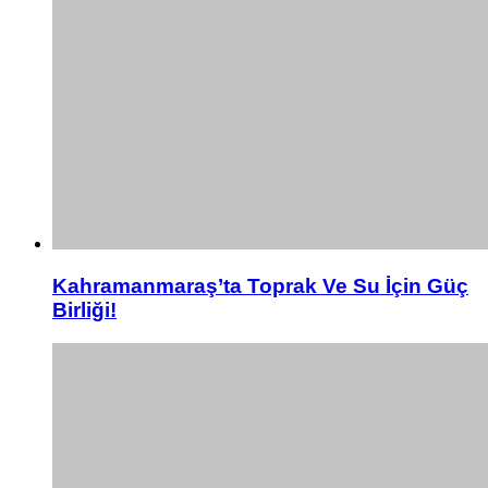
Kahramanmaraş’ta Toprak Ve Su İçin Güç
Birliği!