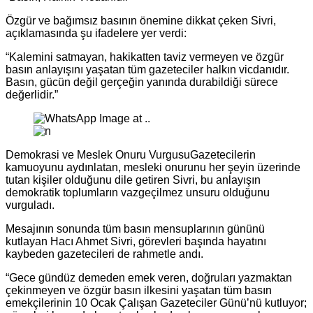
Özgür ve bağımsız basının önemine dikkat çeken Sivri,
açıklamasında şu ifadelere yer verdi:
“Kalemini satmayan, hakikatten taviz vermeyen ve özgür
basın anlayışını yaşatan tüm gazeteciler halkın vicdanıdır.
Basın, gücün değil gerçeğin yanında durabildiği sürece
değerlidir.”
Demokrasi ve Meslek Onuru Vurgusu
Gazetecilerin
kamuoyunu aydınlatan, mesleki onurunu her şeyin üzerinde
tutan kişiler olduğunu dile getiren Sivri, bu anlayışın
demokratik toplumların vazgeçilmez unsuru olduğunu
vurguladı.
Mesajının sonunda tüm basın mensuplarının gününü
kutlayan Hacı Ahmet Sivri, görevleri başında hayatını
kaybeden gazetecileri de rahmetle andı.
“Gece gündüz demeden emek veren, doğruları yazmaktan
çekinmeyen ve özgür basın ilkesini yaşatan tüm basın
emekçilerinin 10 Ocak Çalışan Gazeteciler Günü’nü kutluyor;