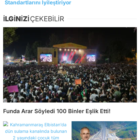
Standartlarını İyileştiriyor
İLGİNİZİ
ÇEKEBİLİR
Funda Arar Söyledi 100 Binler Eşlik Etti!