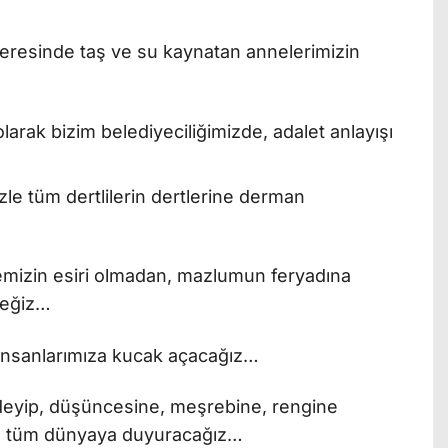
eresinde taş ve su kaynatan annelerimizin
e tüm dertlilerin dertlerine derman
kemizin esiri olmadan, mazlumun feryadına
eceğiz…
 insanlarımıza kucak açacağız…
r” deyip, düşüncesine, meşrebine, rengine
ği, tüm dünyaya duyuracağız…