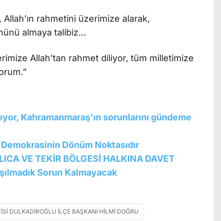
, Allah’ın rahmetini üzerimize alarak,
ühünü almaya talibiz…
rimize Allah’tan rahmet diliyor, tüm milletimize
yorum.”
mıyor, Kahramanmaraş’ın sorunlarını gündeme
, Demokrasinin Dönüm Noktasıdır
LICA VE TEKİR BÖLGESİ HALKINA DAVET
aşılmadık Sorun Kalmayacak
TISI DULKADIROĞLU İLÇE BAŞKANI HILMI DOĞRU