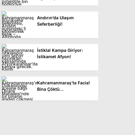
Andırın’da Ulaşım
Seferberliği!
İstiklal Kampa Giriyor:
İstikamet Afyon!
Kahramanmaraş’ta Facia!
Bina Çöktü…