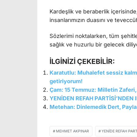
Kardeşlik ve beraberlik içerisinde
insanlarımızın duasını ve tevecc
Sözlerimi noktalarken, tüm şehitle
sağlık ve huzurlu bir gelecek dili
İLGİNİZİ ÇEKEBİLİR:
Karatutlu: Muhalefet sessiz kal
getiriyorum!
Çam: 15 Temmuz: Milletin Zaferi
YENİDEN REFAH PARTİSİ’NDEN I
Metehan: Dinlemedik Dert, Payl
MEHMET AKPINAR
YENIDE REFAH PAR