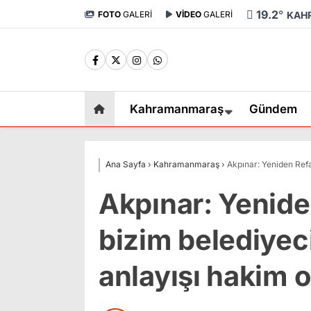
19.2
°
FOTO
GALERİ
VİDEO
GALERİ
KAH
Kahramanmaraş
Gündem
Ana Sayfa
›
Kahramanmaraş
›
Akpınar: Yeniden Refa
Akpınar: Yeniden
bizim belediyeci
anlayışı hakim o