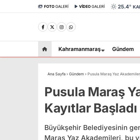
25.4
°
FOTO
GALERİ
VİDEO
GALERİ
KA
Kahramanmaraş
Gündem
Ana Sayfa
›
Gündem
›
Pusula Maraş Yaz Akademileri
Pusula Maraş Y
Kayıtlar Başladı
Büyükşehir Belediyesinin gen
Maraş Yaz Akademileri, bu yıl