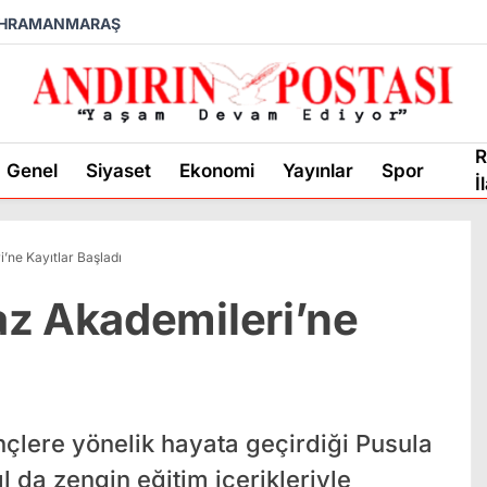
HRAMANMARAŞ
R
Genel
Siyaset
Ekonomi
Yayınlar
Spor
İ
’ne Kayıtlar Başladı
az Akademileri’ne
çlere yönelik hayata geçirdiği Pusula
 da zengin eğitim içerikleriyle