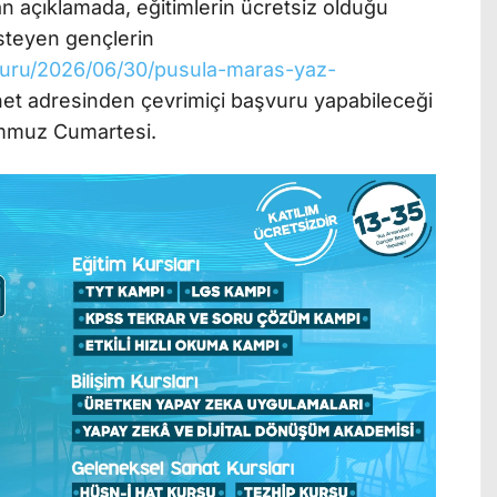
n açıklamada, eğitimlerin ücretsiz olduğu
isteyen gençlerin
yuru/2026/06/30/pusula-maras-yaz-
net adresinden çevrimiçi başvuru yapabileceği
Temmuz Cumartesi.