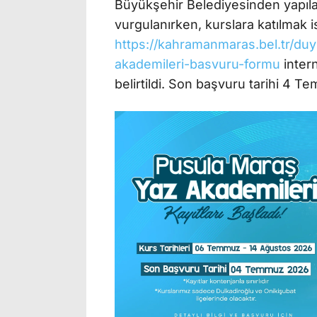
Büyükşehir Belediyesinden yapıla
vurgulanırken, kurslara katılmak 
https://kahramanmaras.bel.tr/du
akademileri-basvuru-formu
inter
belirtildi. Son başvuru tarihi 4 