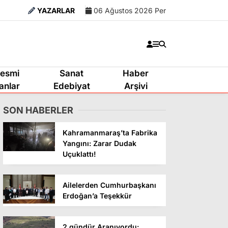
YAZARLAR
06 Ağustos 2026 Per
esmi
Sanat
Haber
lanlar
Edebiyat
Arşivi
SON HABERLER
Kahramanmaraş’ta Fabrika
Yangını: Zarar Dudak
Uçuklattı!
Ailelerden Cumhurbaşkanı
Erdoğan’a Teşekkür
2 gündür Aranıyordu: