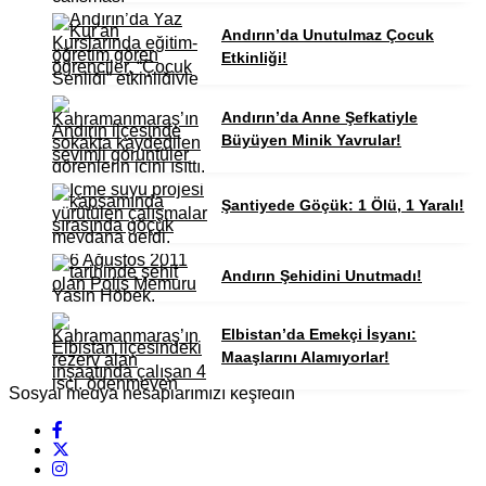
Andırın’da Unutulmaz Çocuk
Etkinliği!
Andırın’da Anne Şefkatiyle
Büyüyen Minik Yavrular!
Şantiyede Göçük: 1 Ölü, 1 Yaralı!
Andırın Şehidini Unutmadı!
Elbistan’da Emekçi İsyanı:
Maaşlarını Alamıyorlar!
Sosyal medya hesaplarımızı keşfedin