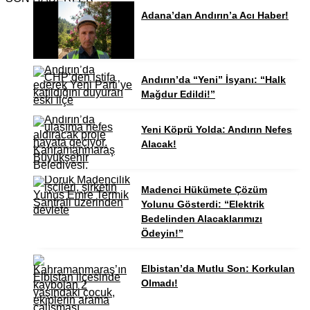
Adana’dan Andırın’a Acı Haber!
Andırın’da “Yeni” İsyanı: “Halk
Mağdur Edildi!”
Yeni Köprü Yolda: Andırın Nefes
Alacak!
Madenci Hükümete Çözüm
Yolunu Gösterdi: “Elektrik
Bedelinden Alacaklarımızı
Ödeyin!”
Elbistan’da Mutlu Son: Korkulan
Olmadı!