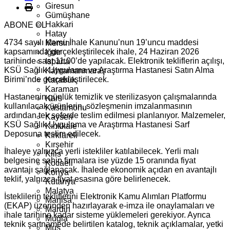
Giresun
Gümüşhane
Hakkari
ABONE OL
Hatay
4734 sayılı Kamu İhale Kanunu’nun 19’uncu maddesi
Mersin
kapsamında gerçekleştirilecek ihale, 24 Haziran 2026
Iğdır
tarihinde saat 11.00’de yapılacak. Elektronik tekliflerin açılışı,
Isparta
KSÜ Sağlık Uygulama ve Araştırma Hastanesi Satın Alma
Kahramanmaraş
Birimi’nde gerçekleştirilecek.
Karabük
Karaman
Hastanenin günlük temizlik ve sterilizasyon çalışmalarında
Kars
kullanılacak ürünlerin, sözleşmenin imzalanmasının
Kastamonu
ardından tek seferde teslim edilmesi planlanıyor. Malzemeler,
Kayseri
KSÜ Sağlık Uygulama ve Araştırma Hastanesi Sarf
Kırıkkale
Deposuna teslim edilecek.
Kırklareli
Kırşehir
İhaleye yalnızca yerli istekliler katılabilecek. Yerli malı
Kilis
belgesine sahip firmalara ise yüzde 15 oranında fiyat
Kocaeli
avantajı sağlanacak. İhalede ekonomik açıdan en avantajlı
Konya
teklif, yalnızca fiyat esasına göre belirlenecek.
Kütahya
Malatya
İsteklilerin tekliflerini Elektronik Kamu Alımları Platformu
Manisa
(EKAP) üzerinden hazırlayarak e-imza ile onaylamaları ve
Mardin
ihale tarihine kadar sisteme yüklemeleri gerekiyor. Ayrıca
Muğla
teknik şartnamede belirtilen katalog, teknik açıklamalar, yetki
Muş