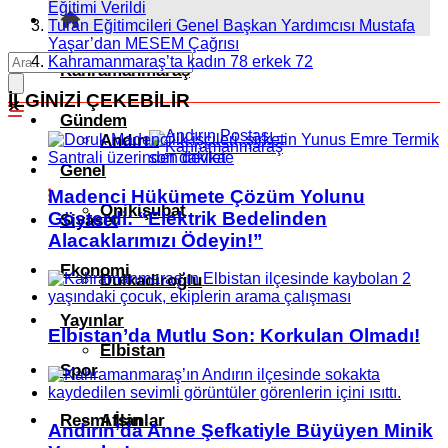
Eğitimi Verildi
Turan Eğitimcileri Genel Başkan Yardımcısı Mustafa
Yaşar’dan MESEM Çağrısı
Kahramanmaraş’ta kadın 78 erkek 72
Kahramanmaraş
İLGİNİZİ
ÇEKEBİLİR
Gündem
Andırın
Genel
Madenci Hükümete Çözüm Yolunu
Onikişubat
Gösterdi: “Elektrik Bedelinden
Siyaset
Alacaklarımızı Ödeyin!”
Ekonomi
Dulkadiroğlu
Yayınlar
Elbistan’da Mutlu Son: Korkulan Olmadı!
Elbistan
Spor
Resmi İlanlar
Afşin
Andırın’da Anne Şefkatiyle Büyüyen Minik