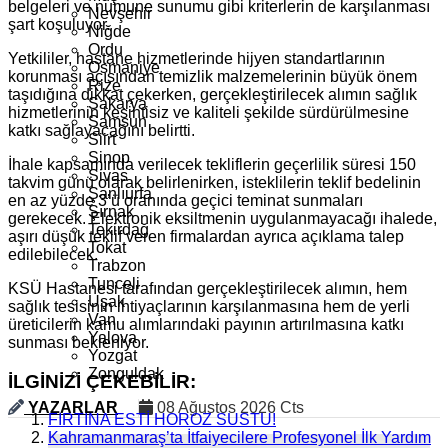
belgeleri ve numune sunumu gibi kriterlerin de karşılanması
Nevşehir
şart koşuluyor.
Niğde
Ordu
Yetkililer, hastane hizmetlerinde hijyen standartlarının
Osmaniye
korunması açısından temizlik malzemelerinin büyük önem
Rize
taşıdığına dikkat çekerken, gerçekleştirilecek alımın sağlık
Sakarya
hizmetlerinin kesintisiz ve kaliteli şekilde sürdürülmesine
Samsun
katkı sağlayacağını belirtti.
Siirt
Sinop
İhale kapsamında verilecek tekliflerin geçerlilik süresi 150
Sivas
takvim günü olarak belirlenirken, isteklilerin teklif bedelinin
Şanlıurfa
en az yüzde 3’ü oranında geçici teminat sunmaları
Şırnak
gerekecek. Elektronik eksiltmenin uygulanmayacağı ihalede,
Tekirdağ
aşırı düşük teklif veren firmalardan ayrıca açıklama talep
Tokat
edilebilecek.
Trabzon
Tunceli
KSÜ Hastanesi tarafından gerçekleştirilecek alımın, hem
Uşak
sağlık tesisinin ihtiyaçlarının karşılanmasına hem de yerli
Van
üreticilerin kamu alımlarındaki payının artırılmasına katkı
Yalova
sunması bekleniyor.
Yozgat
Zonguldak
İLGİNİZİ ÇEKEBİLİR:
YAZARLAR
08 Ağustos 2026 Cts
FIRTINA ESTİ HOROZ SUSTU!
Kahramanmaraş’ta İtfaiyecilere Profesyonel İlk Yardım