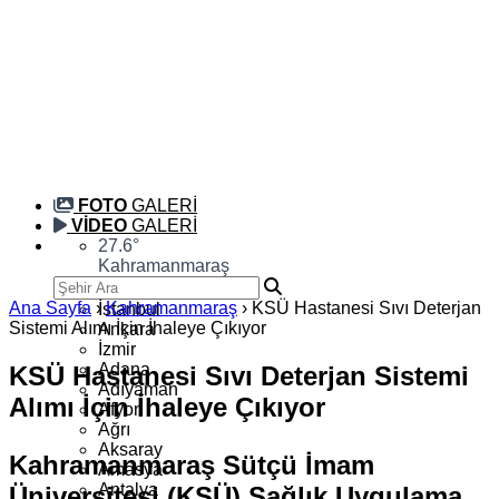
FOTO
GALERİ
VİDEO
GALERİ
27.6
°
Kahramanmaraş
Ana Sayfa
›
Kahramanmaraş
›
KSÜ Hastanesi Sıvı Deterjan
İstanbul
Sistemi Alımı İçin İhaleye Çıkıyor
Ankara
İzmir
Adana
KSÜ Hastanesi Sıvı Deterjan Sistemi
Adıyaman
Alımı İçin İhaleye Çıkıyor
Afyon
Ağrı
Aksaray
Kahramanmaraş Sütçü İmam
Amasya
Antalya
Üniversitesi (KSÜ) Sağlık Uygulama