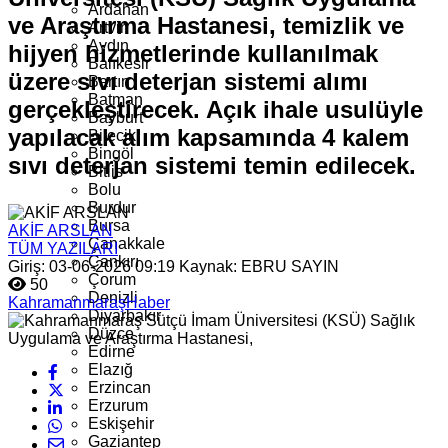
Ardahan
ve Araştırma Hastanesi, temizlik ve
Artvin
Aydın
hijyen hizmetlerinde kullanılmak
Balıkesir
üzere sıvı deterjan sistemi alımı
Bartın
Batman
gerçekleştirecek. Açık ihale usulüyle
Bayburt
yapılacak alım kapsamında 4 kalem
Bilecik
Bingöl
sıvı deterjan sistemi temin edilecek.
Bitlis
Bolu
Burdur
Bursa
AKİF ARSLAN
Çanakkale
TÜM YAZILARI
Çankırı
Giriş: 03-06-2026 09:19
Kaynak: EBRU SAYIN
Çorum
50
Denizli
Kahramanmaraş
Haber
Diyarbakır
Düzce
Edirne
Elazığ
Erzincan
Erzurum
Eskişehir
Gaziantep