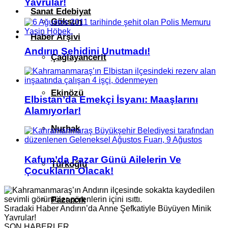
Yavrular!
Sanat Edebiyat
Göksun
Haber Arşivi
Andırın Şehidini Unutmadı!
Çağlayancerit
Ekinözü
Elbistan’da Emekçi İsyanı: Maaşlarını
Alamıyorlar!
Nurhak
Kafum’da Pazar Günü Ailelerin Ve
Türkoğlu
Çocukların Olacak!
Pazarcık
Sıradaki Haber
Andırın’da Anne Şefkatiyle Büyüyen Minik
Yavrular!
SON HABERLER