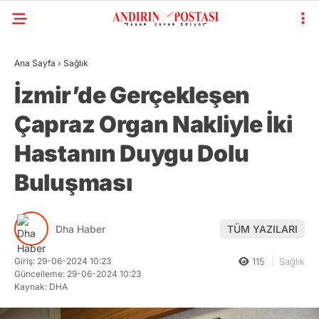
Ana Sayfa
›
Sağlık
İzmir’de Gerçekleşen
Çapraz Organ Nakliyle İki
Hastanın Duygu Dolu
Buluşması
Dha Haber
TÜM YAZILARI
Giriş: 29-06-2024 10:23
115
Sağlık
Güncelleme: 29-06-2024 10:23
Kaynak: DHA