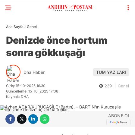
Ana Sayfa
›
Genel
Denizde önce hortum
sonra gökkuşağı
Dha Haber
TÜM YAZILARI
Giriş: 15-10-2025 16:30
239
Genel
Güncelleme: 15-10-2025 17:08
Kaynak: DHA
ABONE OL