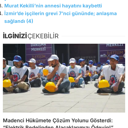
Murat Kekilli’nin annesi hayatını kaybetti
İzmir’de işçilerin grevi 7’nci gününde; anlaşma
sağlandı (4)
İLGİNİZİ
ÇEKEBİLİR
Madenci Hükümete Çözüm Yolunu Gösterdi:
“Elektrik Bedelinden Alacaklarımızı Ödeyin!”