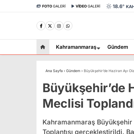
18.6
°
FOTO
GALERİ
VİDEO
GALERİ
KA
Kahramanmaraş
Gündem
Ana Sayfa
›
Gündem
›
Büyükşehir’de Haziran Ayı Ol
Büyükşehir’de H
Meclisi Topland
Kahramanmaraş Büyükşehir B
Toplantısı gerçekleştirildi.