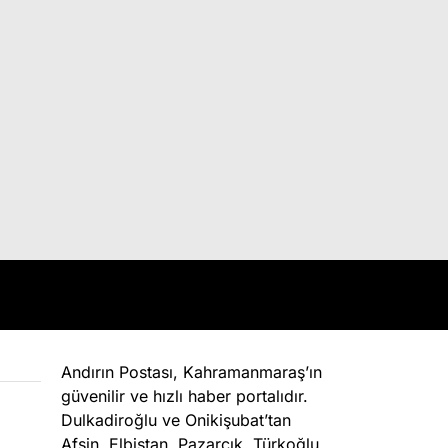
Andırın Postası, Kahramanmaraş’ın
güvenilir ve hızlı haber portalıdır.
Dulkadiroğlu ve Onikişubat’tan
Afşin, Elbistan, Pazarcık, Türkoğlu,