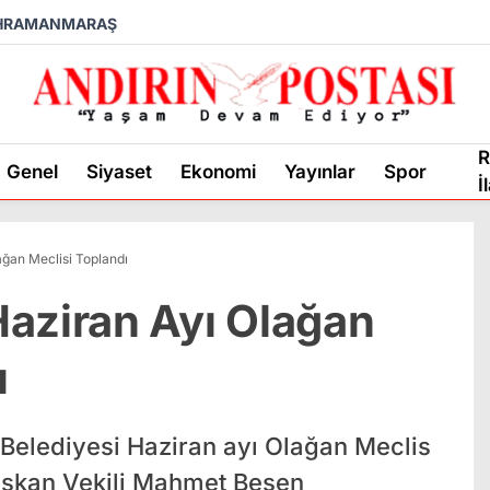
HRAMANMARAŞ
R
Genel
Siyaset
Ekonomi
Yayınlar
Spor
İ
ağan Meclisi Toplandı
aziran Ayı Olağan
ı
elediyesi Haziran ayı Olağan Meclis
 Başkan Vekili Mahmet Beşen