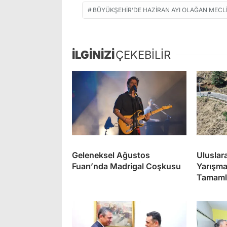
BÜYÜKŞEHIR’DE HAZIRAN AYI OLAĞAN MECLI
İLGİNİZİ
ÇEKEBİLİR
Geleneksel Ağustos
Uluslara
Fuarı’nda Madrigal Coşkusu
Yarışma
Tamaml