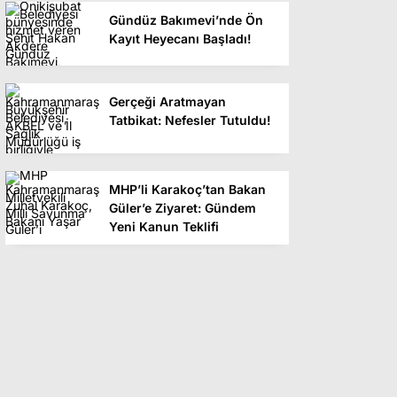
Gündüz Bakımevi’nde Ön
Kayıt Heyecanı Başladı!
Gerçeği Aratmayan
Tatbikat: Nefesler Tutuldu!
MHP’li Karakoç’tan Bakan
Güler’e Ziyaret: Gündem
Yeni Kanun Teklifi