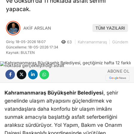
ve Göksun’da 11 noktada asfalt serimi
yapacak.
AKİF ARSLAN
TÜM YAZILARI
Giriş: 18-05-2026 18:07
63
Kahramanmaraş
Gündem
Güncelleme: 18-05-2026 17:34
Kaynak: BULTEN
ABONE OL
Kahramanmaraş Büyükşehir Belediyesi
, şehir
genelinde ulaşım altyapısını güçlendirmek ve
vatandaşlara daha konforlu bir ulaşım imkânı
sunmak amacıyla başlattığı asfalt seferberliğini
aralıksız sürdürüyor. Yol Yapım, Bakım ve Onarım
Dairesi Başkanlığı koordinesinde yürütülen